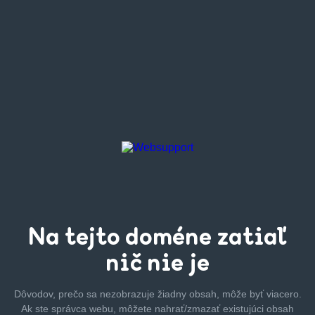
Na tejto
doméne zatiaľ
nič nie je
Dôvodov, prečo sa nezobrazuje žiadny obsah, môže byť
viacero.
Ak ste správca webu, môžete nahrať/zmazať
existujúci obsah